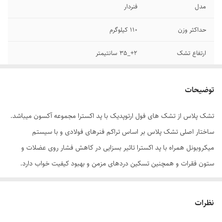
مدل
فنردار
حداکثر وزن
110 کیلوگرم
ارتفاع تشک
2+_35 سانتیمتر
سطح تشک
سفت
توضیحات
پد اضافه
دارد
تشک پلاس از تشک های فول ارتوپدیک با پد اکسترا مجموعه آکسون میباشد.
قابلیت تهویه و گردش
دارد
ساختار اصلی تشک پلاس بر اساس تراکم فنرهای فولادی و با سیستم
هوا
میکروبونل همراه با پد اکسترا تاثیر بسزایی در کاهش فشار روی عضلات و
قابلیت ضد تجمع و
دارد
ستون فقرات و همچنین تسکین دردهای مزمن و بهبود کیفیت خواب دارد.
حشرات
استفاده از پدهای اکسترا در هر دو سطح تشک علاوه بر فوم پذیری بهتر تشک
قابلیت بدون صدا و
دارد
استحکام آن، این امکان را به کاربر می دهد که با برگرداندن تشک هر شش ماه
نظرات
لرزش
یک بار بر طول عمر تشک خود بیفزاید. فوم های مخصوص با دانسیته بالا در