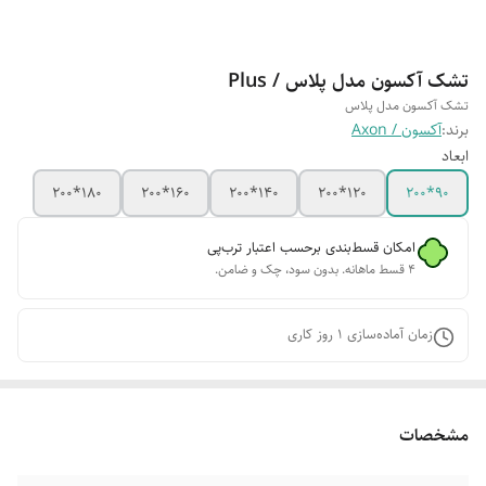
تشک آکسون مدل پلاس / Plus
تشک آکسون مدل پلاس
برند:
آکسون / Axon
ابعاد
180*200
160*200
140*200
120*200
90*200
امکان قسط‌بندی برحسب اعتبار ترب‌پی
۴ قسط ماهانه. بدون سود، چک و ضامن.
زمان آماده‌سازی
1
روز کاری
مشخصات