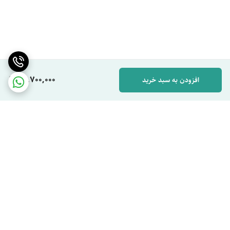
ضد آلرژی است و همین امر از تجمع باکتری ها روی تشک جلوگیری می کند.
شما می توانید با یک دستمال مرطوب آغشته به شوینده ملایم روی این تشک
را تمیز کنید و به زودی می درخشد و زیبایی منحصر به فردی را نشان می دهد.
اما هرگز نباید آن را زیر آب مستقیم قرار دهید. زیرا ممکن است مدت زیادی
طول بکشد تا خشک شود و همین امر چالش های زیادی را برای شما به وجود
49,700,000
افزودن به سبد خرید
می آورد.
ویژگی های تشک پلاس
تشک پلاس PLUS مطابق با آناتومی بدن انسان طراحی شده است و زمانی
که روی آن دراز می کشید برجستگی های بدن را پوشش می دهد و به آزاد
سازی تنش های عضلانی و مفصلی کمک می کند.
این تشک بسیار نرم و منعطف است و از خوابیدن روی آن احساس خوبی را
تجربه می کنید.
برگشت به بالا
متریالی که در ساخت تشک PLUS به کار رفته اند ضد حساسیت و ضد
آلرژی هستند و از تجمع باکتری ها روی تشک جلوگیری می کنند.