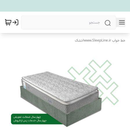
خط خواب www.SleepLine.ir
/
تشک