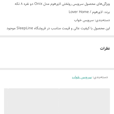
کشدوزی
ویژگی‌های محصول سرویس روتختی لاورهوم مدل Onix دو نفره 8 تکه
برند: لاورهوم / Lover Home
سایر توضیحات
این روتختی به صورت دورو می باشد.
دسته‌بندی: سرویس خواب
دما شستشو
30 درجه سانتی گراد
این محصول با کیفیت عالی و قیمت مناسب در فروشگاه SleepLine موجود
است.
قابل شستشو
ماشین لباسشویی
برای خرید و اطلاعات بیشتر می‌توانید با ما تماس بگیرید.
نظرات
تعداد تکه
8 تکه
مناسب برای
دونفر
دسته‌بندی
:
سرویس خواب