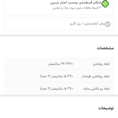
امکان قسط‌بندی برحسب اعتبار ترب‌پی
۴ قسط ماهانه. بدون سود، چک و ضامن.
زمان آماده‌سازی
1
روز کاری
مشخصات
ابعاد روتختی
260*240 سانتیمتر
ابعاد روبالشی طرحدار
70*50 سانتیمتر (2 عدد)
ابعاد رو بالشی ساده
70*50 سانتیمتر (2 عدد)
ابعاد کوسن
45*45 سانتیمتر (2 عدد)
توضیحات
ابعاد ملحفه تشک
200*180 سانتیمتر (ارتفاع دیواره 30 سانتیمتر)