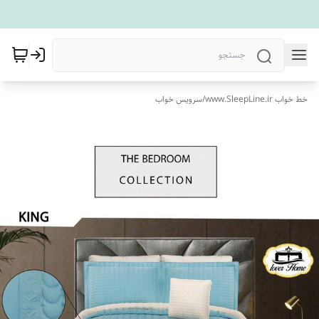
خط خواب www.SleepLine.ir
/
سرویس خواب