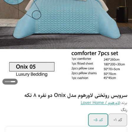
سرویس روتختی لاورهوم مدل Onix دو نفره 8 تکه
برند:
لاورهوم / Lover Home
رنگ
کد 01
کد 05