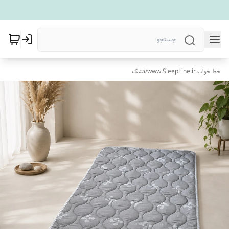
خط خواب www.SleepLine.ir
/
تشک