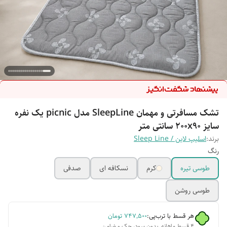
تشک مسافرتی و مهمان SleepLine مدل picnic یک نفره
سایز 200x90 سانتی متر
برند:
اسلیپ لاین / Sleep Line
رنگ
طوسی تیره
کرم
نسکافه ای
صدفی
طوسی روشن
هر قسط با ترب‌پی:
۷۴۷٬۵۰۰
تومان
۴ قسط ماهانه. بدون سود، چک و ضامن.