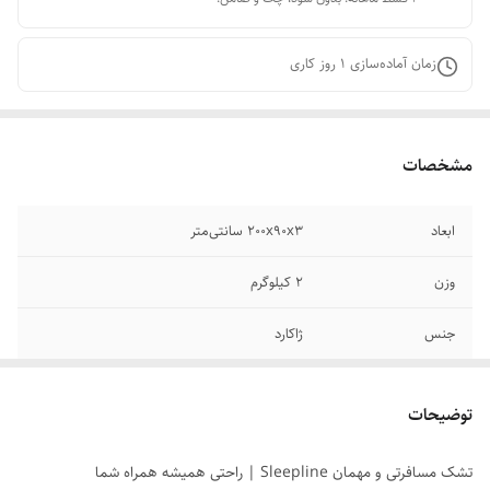
زمان آماده‌سازی
1
روز کاری
مشخصات
ابعاد
200x90x3 سانتی‌متر
وزن
2 کیلوگرم
جنس
ژاکارد
قابلیت شست‌وشو
با دست , با ماشین لباس‌شویی
توضیحات
پر شده با
الیاف مصنوعی
تشک مسافرتی و مهمان Sleepline | راحتی همیشه همراه شما
سایر توضیحات
داخل تشک با نمد کوبیده شده و فشرده پر شده