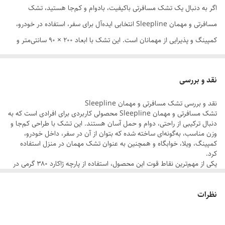
اگر به دنبال یک تشک مسافرتی باکیفیت، بادوام و کم‌جا هستید، تشک
است و در طول استفاده از ضخامت و پف تشک
کم نمی شود
مسافرتی و مهمان Sleepline انتخابی ایده‌آل برای سفر، استفاده در خودرو،
کمپینگ و پذیرایی از مهمانان است. این تشک با ابعاد ۲۰۰ × ۹۰ سانتی‌متر و
ضخامت ۲ سانتی‌متر، فضای مناسبی برای استراحت فراهم می‌کند و در عین
حال به‌راحتی جمع شده و داخل کیف مخصوص خود قرار می‌گیرد.
نقد و بررسی
رویه تشک از پارچه ژاکارد ۳۸۰ گرمی تولید شده که علاوه بر ظاهر زیبا، مقاومت
نقد و بررسی تشک مسافرتی و مهمان Sleepline
بالایی در برابر استفاده روزمره دارد. ساختار داخلی آن شامل دو لایه ترموفیوز و
تشک مسافرتی و مهمان Sleepline محصولی کاربردی برای افرادی است که به
یک لایه نمد فشرده است که باعث ایجاد سطحی متراکم، بادوام و با پشتیبانی
دنبال ترکیبی از راحتی، دوام و حمل آسان هستند. این تشک با طراحی کم‌جا و
وزن مناسب، به‌گونه‌ای ساخته شده که بتوان از آن در سفر، داخل خودرو،
مناسب از بدن می‌شود.
کمپینگ، ویلا، خوابگاه و همچنین به عنوان تشک مهمان در منزل استفاده
به دلیل فشردگی و سفتی استاندارد، این تشک انتخاب مناسبی برای افرادی
کرد.
یکی از مهم‌ترین نقاط قوت این محصول، استفاده از پارچه ژاکارد ۳۸۰ گرمی در
است که از کمردرد رنج می‌برند و به سطحی محکم‌تر برای استراحت نیاز دارند.
رویه است. این پارچه علاوه بر ظاهر زیبا و کیفیت بالا، در برابر استفاده مکرر
مقاومت مناسبی دارد و حس مطلوبی هنگام استراحت ایجاد می‌کند.
همچنین وزن مناسب و کیف محکم و قابل حمل، جابه‌جایی آن را بسیار آسان
نظرات
در بخش داخلی، ترکیب دو لایه ترموفیوز به همراه یک لایه نمد فشرده باعث
کرده و آن را به همراهی ایده‌آل در سفر تبدیل می‌کند.
شده تشک ساختاری منسجم، بادوام و با ثبات داشته باشد. این ساختار از
تغییر شکل سریع تشک جلوگیری کرده و فشار وزن بدن را به‌صورت متعادل
از دیگر مزایای این محصول، کم‌جا بودن و قابلیت شستشو در ماشین
توزیع می‌کند. همچنین به دلیل تراکم مناسب، هنگام استفاده احساس فرو