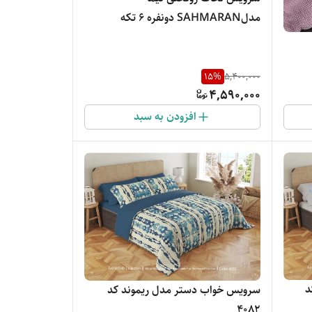
مدلSAHMARAN دونفره 6 تکه
15
%
5,400,000
4,590,000
افزودن به سبد
د
سرویس خواب دستر مدل ریموند کد
4082