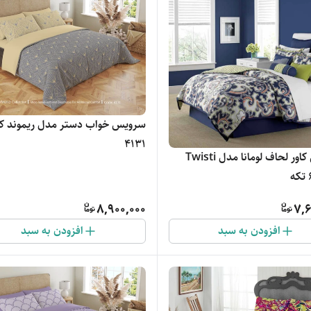
سرویس خواب دستر مدل ریموند ک
4131
سرویس کاور لحاف لومانا مدل Twisti
8,900,000
7,6
افزودن به سبد
افزودن به سبد