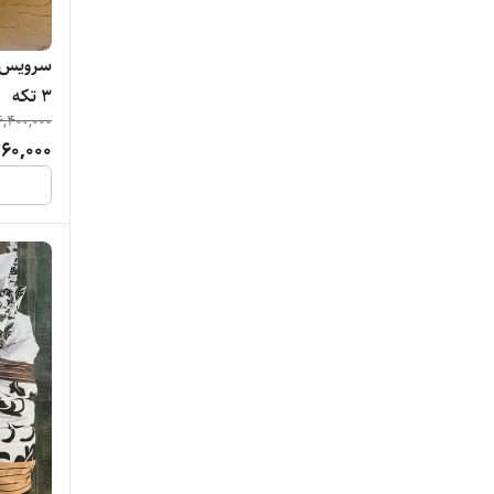
3 تکه
6,400,000
60,000