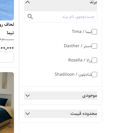
برند
تیما / Tima
تیما
4,600,000
دستر / Dasther
00,000
رزلا / Rosella
شادیلون / Shadiloon
لومانا / Lomana
موجودی
نرسی / Nersi
محدوده قیمت