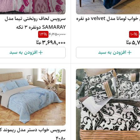
سرویس خواب لومانا مدل velvet دو نفره
سرویس لحاف روتختی تیما مدل
SAMARAY دونفره ٣ تکه
14
%
4,350,000
10
%
3,698,000
5,7
افزودن به سبد
افزودن به سبد
سرویس خواب دستر مدل ریموند ک
4080