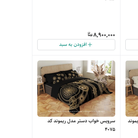
8,900,000
افزودن به سبد
موند
سرویس خواب دستر مدل ریموند کد
4075