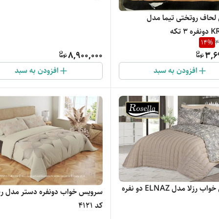
حاف روتختی تیما مدل
٣ تکه
14
%
4
8,900,000
3,6
افزودن به سبد
افزودن به سبد
سرویس خواب رزلا مدل ELNAZ دو نفره
سرویس خواب دونفره دستر مدل ری
کد 4121