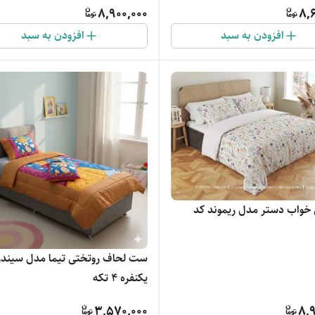
8,900,000
8,
افزودن به سبد
افزودن به سبد
واب دستر مدل ریموند کد
ست لحاف روتختی تیما مدل سیندرل
یکنفره 4 تکه
3,570,000
8,9