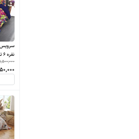
نفره 6 تکه
9,500,000
50,000