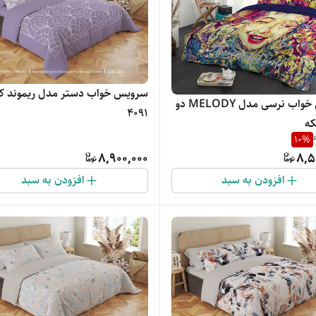
سرویس خواب دستر مدل ریموند ک
سرویس خواب نرسی مدل MELODY دو
4091
10
%
8,900,000
8,5
افزودن به سبد
افزودن به سبد