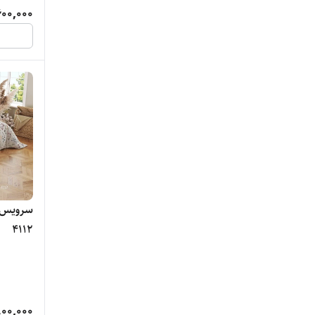
600,000
سرویس خ
4112
00,000