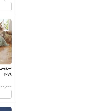
سرویس خ
4079
00,000