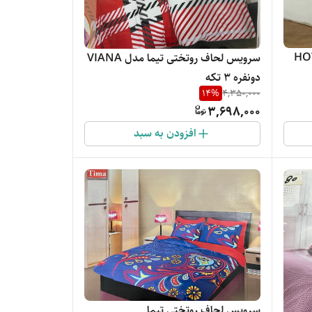
ومانا مدل HOTEL
سرویس لحاف روتختی تیما مدل VIANA
دونفره ٣ تکه
14
%
4,350,000
3,698,000
افزودن به سبد
سرویس لحاف روتختی تیما