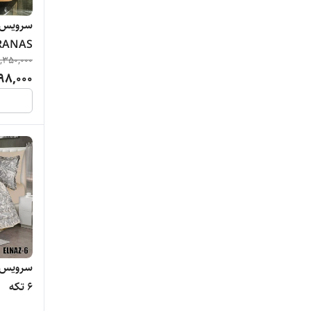
سرویس ل
KRANAS دونفره 
,350,000
98,000
6 تکه