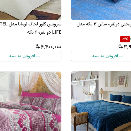
لحاف روتختی دونفره ساتن 3 تکه مدل
سرویس کاور لحاف ل
LIFE دو نفره 6 تکه
15
%
6,400,000
3,9
افزودن به سبد
افزودن به سبد