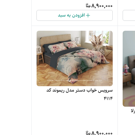
8,900,000
افزودن به سبد
سرویس خواب دستر مدل ریموند کد
4114
ا
8,900,000