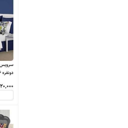
دونفره ۶ تکه
20,000