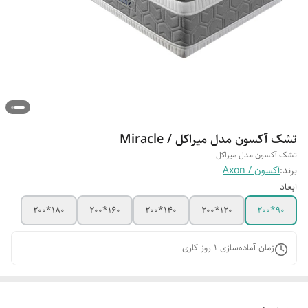
تشک آکسون مدل میراکل / Miracle
تشک آکسون مدل میراکل
برند:
آکسون / Axon
ابعاد
180*200
160*200
140*200
120*200
90*200
زمان آماده‌سازی
1
روز کاری