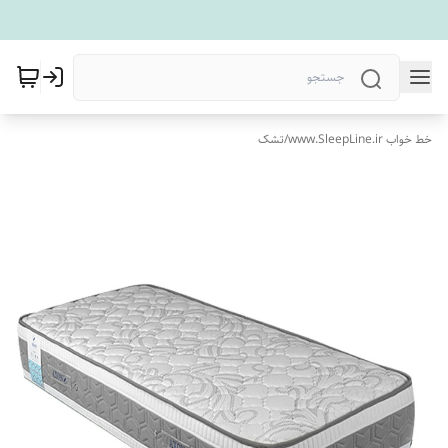
خط خواب www.SleepLine.ir
/
تشک