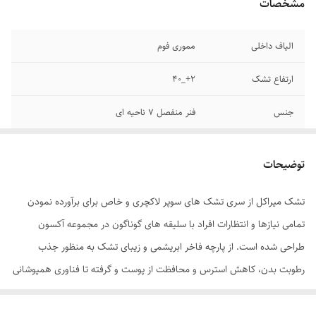
مشخصات
الیاف داخلی
مموری فوم
ارتفاع تشک
2+_40
جنس
فنر منفصل 7 ناحیه ای
سطح تشک
دارای دو سطح غیر همسان (یک طرف نسبتا نرم و
یک طرف نسبتا سفت)
توضیحات
گارانتی
13 سال
تشک میراکل از سری تشک های سوپر لاکچری و خاص برای برآورده نمودن
تمامی نیازها و انتظارات افراد با سلیقه های گوناگون در مجموعه آکسون
طراحی شده است. از پارچه فاخر ابریشمی و زیبای تشک به منظور جذب
رطوبت بدن، کاهش استرس و محافظت از پوست و گرفته تا فناوری همپوشانی
فنرهای پاکتی هفت ناحیه ای(7zone) و مموری فوم ویژه (memory foam)
به همراه فوم های پلی یورتان وارداتی در کنار بهره مندی از تکنولوژی روز دنیا و