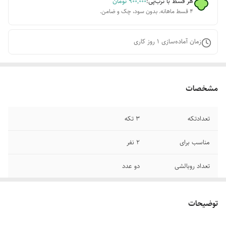
هر قسط با ترب‌پی:
۹۰۰٬۰۰۰
تومان
۴ قسط ماهانه. بدون سود، چک و ضامن.
زمان آماده‌سازی
1
روز کاری
مشخصات
تعدادتکه
3 تکه
مناسب برای
2 نفر
تعداد روبالشی
دو عدد
جنس رو بالشی
پنبه
توضیحات
دمای شست‌وشو
ماشین لباسشویی , دست