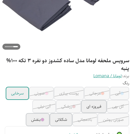
سرویس ملحفه لومانا مدل ساده کشدوز دو نفره 3 تکه 100%
پنبه
برند:
لومانا / Lomana
رنگ
آبی
مرجانی
پوست پیازی
صورتی
سرخابی
گل بهی
فیروزه ای
زرشکی
آبی نیلی
صورتی روشن
بادمجانی
شکلاتی
بنفش