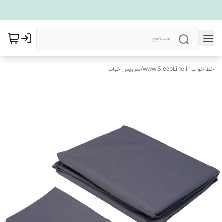
خط خواب www.SleepLine.ir
/
سرویس خواب