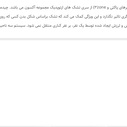
تشک اسمارت با به کارگیری فناوری مدرن پاکت اسپرینگ (فنرهای پاکتی و 3zone) از سری تشک های ار
دارد
گری تاثیر نگذارد و این ویژگی کمک می کند که تشک براساس شکل بدن کسی که روی آن
دارد
نیاز به سفتی بیشتر( کمر، باسن و شکم) دارند، استفاده می شود تا ستون فقرات در ی
دارد
ل می‌دهد، فکر ابداع لوازمی برای خواب راحت و ساعات استراحت همواره با ما همرا
8 سال (سه سال ضمانت تعویض و پنج سال خدمات پس از فروش)
شک اسمارت یکی از اختراعات است.
ساخت این نوع تشک را تشکیل می‌ دهد. مموری فوم در واقع نوعی اسفنج طراحی شده
 به‌حالت اولیه بازمی‌ گردد. در واقع همین خاصیت اخیر آن باعث شده تا آن را تش
است و آنها را برای مصارف درمانی، پزشکی و بیمارستانی مفید و مؤثر نموده است. ف
ازمی‌ گردد.
تشک اسمارت | SMART، با هسته ای غیر فلزی و متشکل