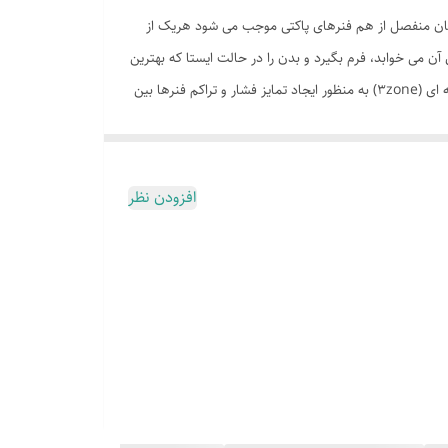
توپدیک مجموعه آکسون می باشد. چیدمان منفصل از هم فنرهای پاکتی موجب می شود هریک از
 می خوابد، فرم بگیرد و بدن را در حالت ایستا که بهترین
حالت ارگونومیک بدن است، قرار می دهد. در این مدل ارتعاش و لرزش ایجاد شده توسط یک نفر، بر نفر کناری منتقل نمی شود. سیستم سه ناحیه ای (3zone) به منظور ایجاد تمایز فشار و تراکم فنرها بین
ک خط صاف قرارگیرد و فشار بر گردن و ستون فقرات وارد
ه است و انسان هوشمند با بکارگیری خلاقیت ذهنی، در‌صدد
افزودن نظر
 با چگالی بالاست که نسبت به فشار و حرارت واکنش نشان
ک‌ هوشمند بنامیم.
وم بکار رفته در تشک‌ هوشمند پس از آنکه تحت تاثیر شرایط
 از اسفنجی با دانسیته 35 کیلوگرم بر متر مکعب به شکلی CNC شده است تا یک کپی از پاکت اسپرینگ ارائه دهد و سطوحی از هسته ی مرکزی را