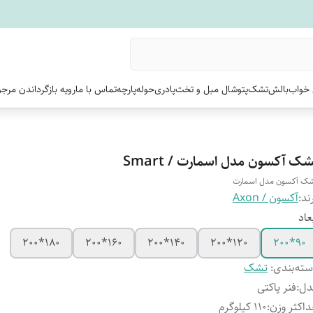
خواب
بالش
تشک
پتو
شال مبل و تخت
پادری
حوله
پارچه
تماس با ما
رویه بازگرداندن مرج
ک آکسون مدل اسمارت / Smart
ک آکسون مدل اسمارت
ند:
آکسون / Axon
عاد
180*200
160*200
140*200
120*200
90*200
ته‌بندی
:
تشک
دل
:
فنر پاکتی
اکثر وزن
:
110 کیلوگرم