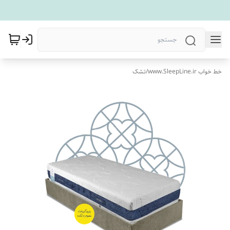
خط خواب www.SleepLine.ir
/
تشک