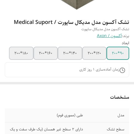
تشک آکسون مدل مدیکال ساپورت / Medical Suport
تشک آکسون مدل مدیکال ساپورت
برند:
آکسون / Axon
ابعاد
180*200
160*200
140*200
120*200
90*200
زمان آماده‌سازی
1
روز کاری
مشخصات
مدل
طبی (مموری فوم)
سطح تشک
دارای 2 سطح غیر همسان (یک طرف سفت و یک