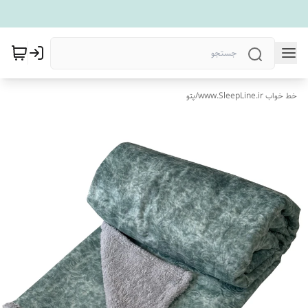
خط خواب www.SleepLine.ir
/
پتو