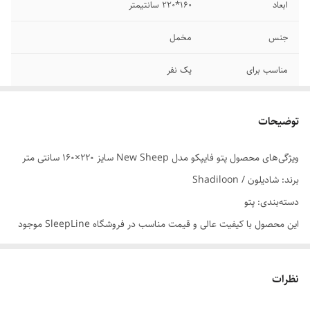
ابعاد
160*220 سانتیمتر
جنس
مخمل
مناسب برای
یک نفر
نوع پتو
پتو مسافرتی- پتو بزرگسال
توضیحات
ویژگی‌های محصول پتو فایپکو مدل New Sheep سایز 220×160 سانتی متر
برند: شادیلون / Shadiloon
دسته‌بندی: پتو
این محصول با کیفیت عالی و قیمت مناسب در فروشگاه SleepLine موجود
است.
برای خرید و اطلاعات بیشتر می‌توانید با ما تماس بگیرید.
نظرات