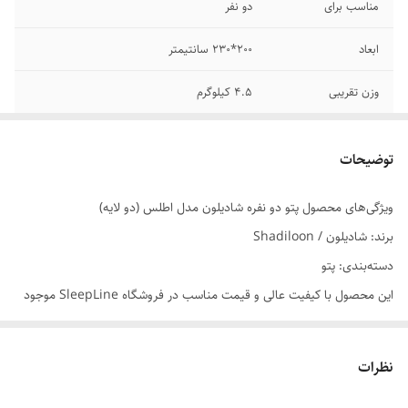
مناسب برای
دو نفر
ابعاد
۲۰۰*۲۳۰ سانتیمتر
وزن تقریبی
4.5 کیلوگرم
جنس
پلی استر
توضیحات
قابل شستشو
ماشین لباسشویی- دست
ویژگی‌های محصول پتو دو نفره شادیلون مدل اطلس (دو لایه)
سایر توضیحات
ضد حساسیت و ضد باکتری
برند: شادیلون / Shadiloon
ویژگی
بسیار لطیف و با دوام
دسته‌بندی: پتو
این محصول با کیفیت عالی و قیمت مناسب در فروشگاه SleepLine موجود
است.
برای خرید و اطلاعات بیشتر می‌توانید با ما تماس بگیرید.
نظرات