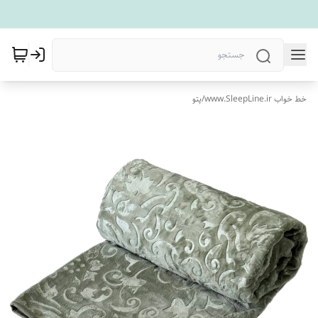
خط خواب www.SleepLine.ir
/
پتو