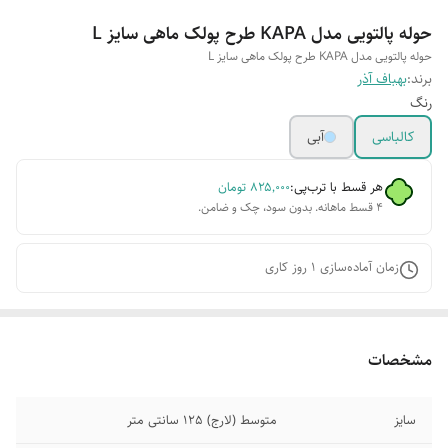
حوله پالتویی مدل KAPA طرح پولک ماهی سایز L
حوله پالتویی مدل KAPA طرح پولک ماهی سایز L
برند:
بهباف آذر
رنگ
کالباسی
آبی
هر قسط با ترب‌پی:
۸۲۵٬۰۰۰
تومان
۴ قسط ماهانه. بدون سود، چک و ضامن.
زمان آماده‌سازی
1
روز کاری
مشخصات
سایز
متوسط (لارج) 125 سانتی متر