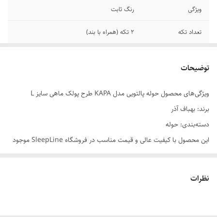
ویژگی
رنگ ثابت
تعداد تکه
2 تکه (همراه با بند)
کلاه
دارد
توضیحات
قابلیت جذب سریع
دارد
آب
ویژگی‌های محصول حوله پالتویی مدل KAPA طرح پولک ماهی سایز L
برند: بهباف آذر
جنس پارچه
نخ پنبه
دسته‌بندی: حوله
مناسب برای
بانوان/آقایان
این محصول با کیفیت عالی و قیمت مناسب در فروشگاه SleepLine موجود
است.
نوع حوله
پالتویی
برای خرید و اطلاعات بیشتر می‌توانید با ما تماس بگیرید.
نظرات
سایر توضیحات
این حوله سایز لارج و از سر شانه 125 سانتیمتر
می باشد و مناسب برای افراد با وزن 50 تا 75
کیلوگرم مناسب است.