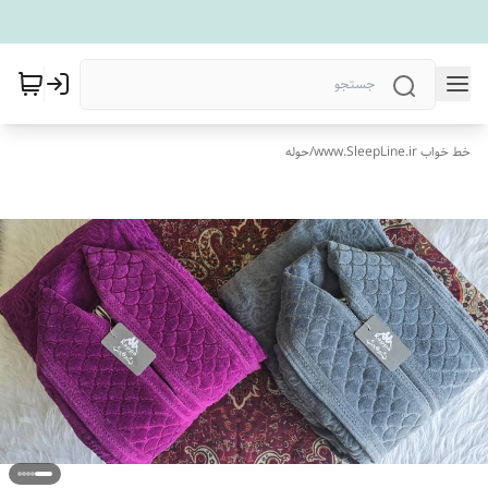
خط خواب www.SleepLine.ir
/
حوله