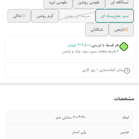
نسکافه ای
طوسی روشن
طوسی تیره
سبز مغزپسته ای
سرمه ای روشن
کرم روشن
خاکی
نارنجی
شکلاتی
هر قسط با ترب‌پی:
۴۱۲٬۵۰۰
تومان
۴ قسط ماهانه. بدون سود، چک و ضامن.
زمان آماده‌سازی
1
روز کاری
مشخصات
ابعاد
140*200 سانتی متر
جنس
پلی استر