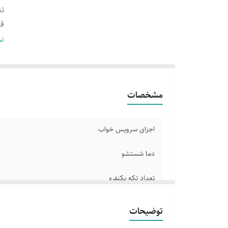
تع
ق
سا
نم
سا
اب
تع
مشخصات
جن
یک
دو
اجزای سرویس خواب
دما شستشو
تعداد تکه یکنفره
قابل شستشو
توضیحات
سایر توضیحات یکنفره