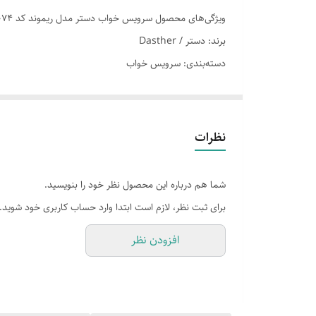
ویژگی‌های محصول سرویس خواب دستر مدل ریموند کد 4074
سایر توضیحات دونفره
برند: دستر / Dasther
دسته‌بندی: سرویس خواب
ابعاد رو بالشی
این محصول با کیفیت عالی و قیمت مناسب در فروشگاه SleepLine موجود است.
تعداد تکه دونفره
برای خرید و اطلاعات بیشتر می‌توانید با ما تماس بگیرید.
جنس پارچه
نظرات
یکنفره شامل
شما هم درباره این محصول نظر خود را بنویسید.
دونفره شامل
برای ثبت نظر، لازم است ابتدا وارد حساب کاربری خود شوید.
افزودن نظر