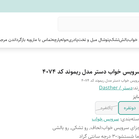
خواب
بالش
تشک
پتو
شال مبل و تخت
پادری
حوله
پارچه
تماس با ما
رویه بازگرداندن مرج
رویس خواب دستر مدل ریموند کد 4074
ویس خواب دستر مدل ریموند کد 4074
ند:
دستر / Dasther
یز
دونفره
یکنفره
ته‌بندی
:
سرویس خواب
زای سرویس خواب
:
لحاف, رو تشکی, رو بالشی
ما شستشو
:
30 درجه سانتی گراد