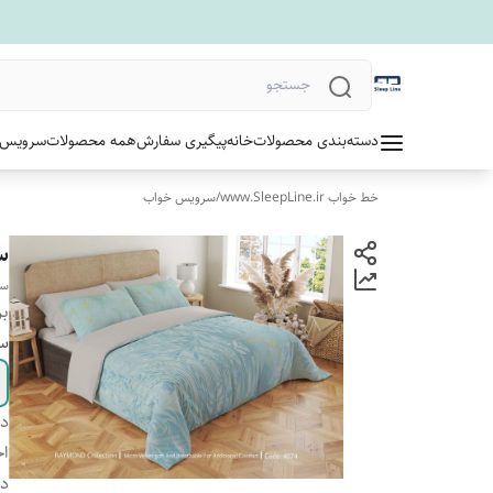
دسته‌بندی محصولات
خانه
پیگیری سفارش
همه محصولات
سرویس 
خط خواب www.SleepLine.ir
/
سرویس خواب
س
سر
بر
سا
دس
اج
د