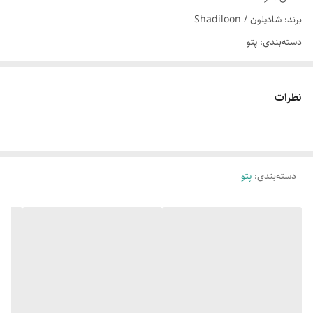
برند: شادیلون / Shadiloon
دسته‌بندی: پتو
این محصول با کیفیت عالی و قیمت مناسب در فروشگاه SleepLine موجود
است.
نظرات
برای خرید و اطلاعات بیشتر می‌توانید با ما تماس بگیرید.
دسته‌بندی
:
پتو