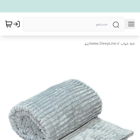
خط خواب www.SleepLine.ir
/
پتو