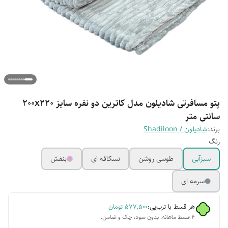
پتو مسافرتی شادیلون مدل کاترین دو نفره سایز 200x220
سانتی متر
برند:
شادیلون / Shadiloon
رنگ
سبزآبی
طوسی روشن
نسکافه ای
بنفش
سرمه ای
هر قسط با ترب‌پی:
۵۷۷٬۵۰۰
تومان
۴ قسط ماهانه. بدون سود، چک و ضامن.