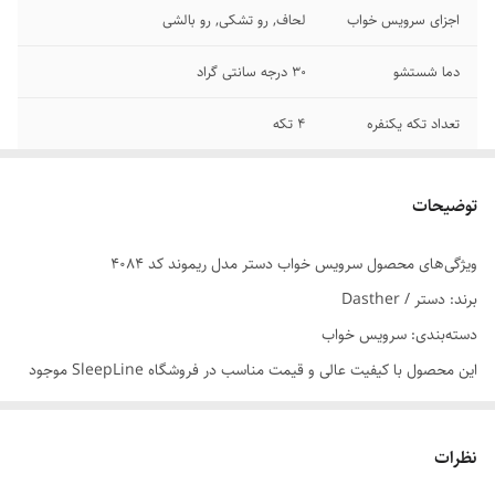
اجزای سرویس خواب
لحاف, رو تشکی, رو بالشی
دما شستشو
30 درجه سانتی گراد
تعداد تکه یکنفره
4 تکه
سایر توضیحات
مناسب برای تخت با عرض 90 و 120 سانتیمتر
یکنفره
توضیحات
تعداد تکه دونفره
6 تکه
ویژگی‌های محصول سرویس خواب دستر مدل ریموند کد 4084
برند: دستر / Dasther
سایر توضیحات
مناسب برای تخت با عرض 160 و 180 سانتیمتر
دونفره
دسته‌بندی: سرویس خواب
این محصول با کیفیت عالی و قیمت مناسب در فروشگاه SleepLine موجود
قابل شستشو
با دست- ماشین لباسشویی
است.
ابعاد رو بالشی
70x50 سانتی‌متر
برای خرید و اطلاعات بیشتر می‌توانید با ما تماس بگیرید.
نظرات
جنس پارچه
میکرو