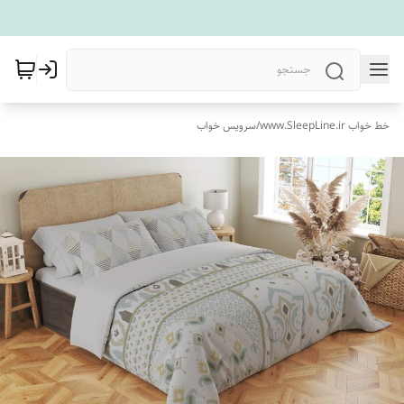
خط خواب www.SleepLine.ir
/
سرویس خواب