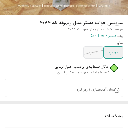
سرویس خواب دستر مدل ریموند کد 4084
سرویس خواب دستر مدل ریموند کد 4084
برند:
دستر / Dasther
سایز
دونفره
یکنفره
امکان قسط‌بندی برحسب اعتبار ترب‌پی
۴ قسط ماهانه. بدون سود، چک و ضامن.
زمان آماده‌سازی
1
روز کاری
مشخصات