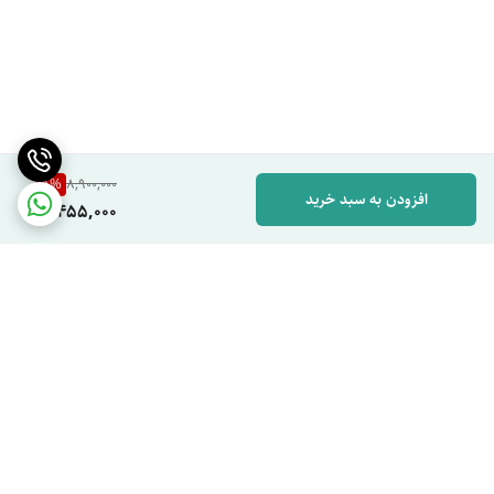
5
%
8,900,000
افزودن به سبد خرید
8,455,000
برگشت به بالا