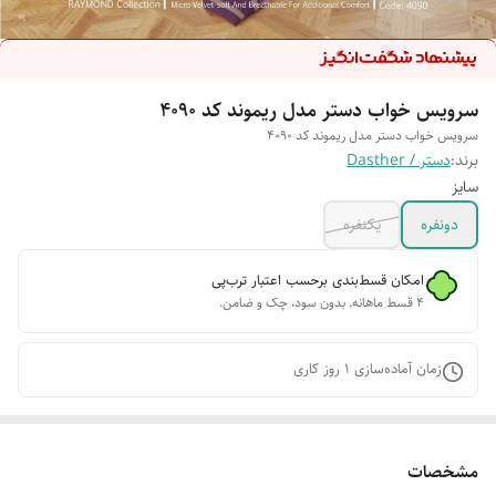
سرویس خواب دستر مدل ریموند کد 4090
سرویس خواب دستر مدل ریموند کد 4090
برند:
دستر / Dasther
سایز
دونفره
یکنفره
امکان قسط‌بندی برحسب اعتبار ترب‌پی
۴ قسط ماهانه. بدون سود، چک و ضامن.
زمان آماده‌سازی
1
روز کاری
مشخصات