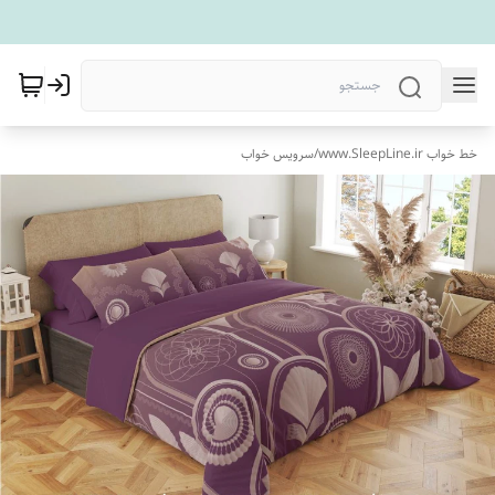
خط خواب www.SleepLine.ir
/
سرویس خواب