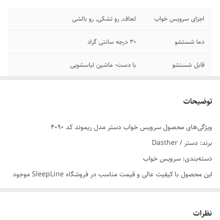
اجزای سرویس خواب
لحاف, رو تشکی, رو بالشی
دما شستشو
30 درجه سانتی گراد
قابل شستشو
با دست- ماشین لباسشویی
تعداد تکه یکنفره
4 تکه
توضیحات
تعداد تکه دونفره
6 تکه
ویژگی‌های محصول سرویس خواب دستر مدل ریموند کد 4090
سایر توضیحات
مناسب برای تخت با عرض 90 و 120 سانتیمتر
برند: دستر / Dasther
یکنفره
دسته‌بندی: سرویس خواب
سایر توضیحات
مناسب برای تخت با عرض 160 و 180 سانتیمتر
این محصول با کیفیت عالی و قیمت مناسب در فروشگاه SleepLine موجود
دونفره
است.
جنس پارچه
میکرو
برای خرید و اطلاعات بیشتر می‌توانید با ما تماس بگیرید.
نظرات