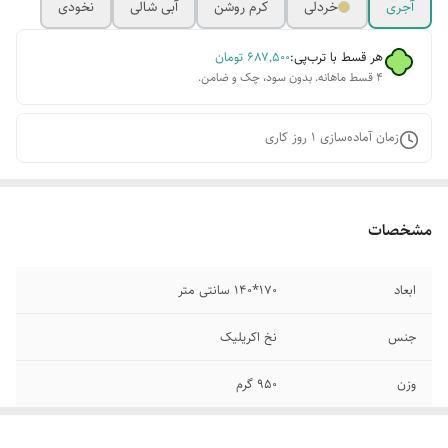
آجری
خردلی
کرم روشن
آبی شالی
نخودی
هر قسط با ترب‌پی:
۶۸۷٬۵۰۰
تومان
۴ قسط ماهانه. بدون سود، چک و ضامن.
زمان آماده‌سازی
1
روز کاری
مشخصات
ابعاد
170*140 سانتی متر
جنس
نخ اکریلیک
وزن
950 گرم
سایر توضیحات
دارای منگوله می باشد