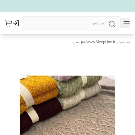
خط خواب www.SleepLine.ir
/
شال مبل