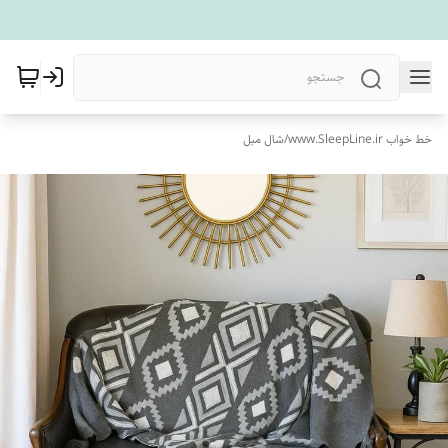
خط خواب www.SleepLine.ir
/
شال مبل