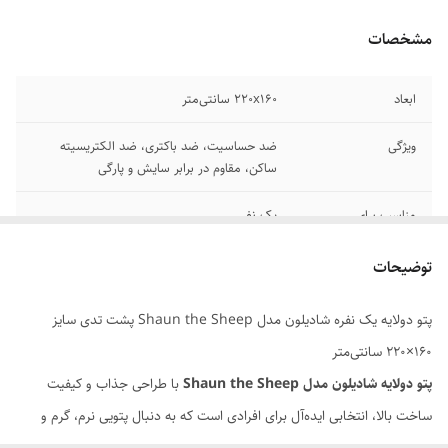
مشخصات
ابعاد
220x160 سانتی‌متر
ویژگی
ضد حساسیت، ضد باکتری، ضد الکتریسیته
ساکن، مقاوم در برابر سایش و پارگی
مناسب برای
یک نفر
سایر توضیحات
مناسب برای پاییز، زمستان، بهار و تابستان
توضیحات
قابل شستشو
ماشین لباسشویی/دست
پتو دولایه یک نفره شادیلون مدل Shaun the Sheep پشت تدی سایز
160×220 سانتی‌متر
جنس
پلی استر
پتو دولایه شادیلون مدل Shaun the Sheep
با طراحی جذاب و کیفیت
وزن
2500 کیلوگرم
ساخت بالا، انتخابی ایده‌آل برای افرادی است که به دنبال پتویی نرم، گرم و