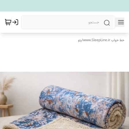
خط خواب www.SleepLine.ir
/
پتو