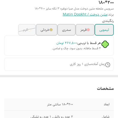
200*180
سرویس ملحفه متین دوخت مدل صبا دونفره 3 تکه سایز 200*180
برند:
متین دوخت / Matin Dookht
رنگبندی
لیمویی
قرمز
سدری
خردلی
کرم
هر قسط با ترب‌پی:
۴۶۷٬۵۰۰
تومان
۴ قسط ماهانه. بدون سود، چک و ضامن.
زمان آماده‌سازی
1
روز کاری
مشخصات
ابعاد
200*180 سانتی متر
شامل
2 عدد رو بالش, 1 عدد رو تشکی