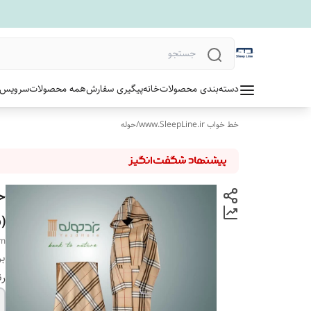
دسته‌بندی محصولات
خانه
پیگیری سفارش
همه محصولات
سرویس 
خط خواب www.SleepLine.ir
/
حوله
(سای
cm
بر
رن