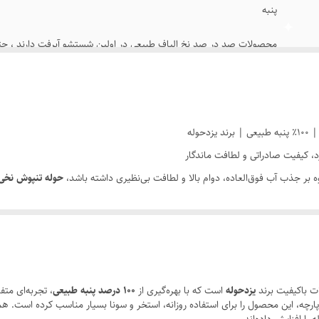
پنبه
محصولات صد در صد نخ الیاف طبیعی در اولین شستشو آبرفت دارند ، حتی
آنزیم استفاده فرمایید.
دارد
کمربند
وله
، کیفیت صادراتی و لطافت ماندگار
ماشین لباسشویی
بر جذب آب فوق‌العاده، دوام بالا و لطافت بی‌نظیری داشته باشد،
حوله تنپوش نخی 
30 درجه سانتی گراد
د تولید شده و به لطف کیفیت صادراتی، دوخت دقیق و طراحی کلاسیک چهارخونه، انتخا
ت باکیفیت برند
یزدحوله
است که با بهره‌گیری از
100 درصد پنبه طبیعی
، تجربه‌ای متف
نبه طبیعی علاوه بر لطافت مثال‌زدنی، قدرت جذب آب بسیار بالایی دارد و به پوست 
ارچه، این محصول را برای استفاده روزانه، استخر و سونا بسیار مناسب کرده است.