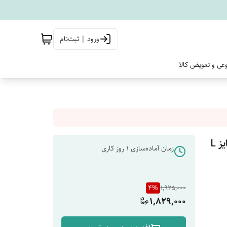
ورود | ثبت‌نام
وعی و تعویض کالا
حوله تنپوش نخی سنتی یزدی صادراتی طرح چهارخونه فلورا سایز L
زمان آماده‌سازی
1
روز کاری
4
%
1,925,000
1,829,000