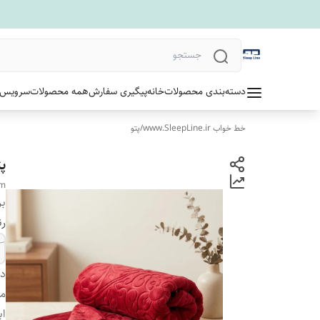
دسته‌بندی محصولات
خانه
پیگیری سفارش
همه محصولات
سرویس 
خط خواب www.SleepLine.ir
/
پتو
پت
cm
بر
رن
دس
من
اب