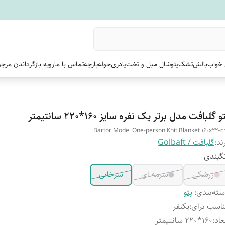
خواب
بالش
تشک
پتو
شال مبل و تخت
پادری
حوله
پارچه
تماس با ما
رویه بازگرداندن مرج
و گلبافت مدل برتر یک نفره سایز 160*220 سانتیمتر
Bartor Model One-person Knit Blanket 160x220
ند:
گلبافت / Golbaft
گبندی
زرشکی
سرمه ای
سرخابی
ته‌بندی
:
پتو
اسب برای
:
یکنفر
عاد
:
160*220 سانتیمتر