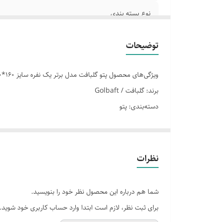
نوع بسته بندی
دما شستشو
توضیحات
قابل شتسشو
ویژگی‌های محصول پتو گلبافت مدل برتر یک نفره سایز 160*220 سانتیمتر
میزان فشردگی
برند: گلبافت / Golbaft
دسته‌بندی: پتو
نوع پتو
این محصول با کیفیت عالی و قیمت مناسب در فروشگاه SleepLine موجود است.
ویژگی
برای خرید و اطلاعات بیشتر می‌توانید با ما تماس بگیرید.
وزن
نظرات
جنس
شما هم درباره این محصول نظر خود را بنویسید.
برای ثبت نظر، لازم است ابتدا وارد حساب کاربری خود شوید.