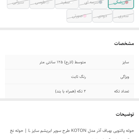
زرشکی
سرمه ای
سفید
طوسی
سبزآبی
سدری
دودی
صورتی
مشخصات
سایز
متوسط (لارج) 125 سانتی متر
ویژگی
رنگ ثابت
تعداد تکه
2 تکه (همراه با بند)
کلاه
دارد
توضیحات
قابلیت جذب سریع
دارد
آب
حوله پالتویی بهباف آذر مدل KOTON طرح سوپر ابریشم سایز L | حوله نخ