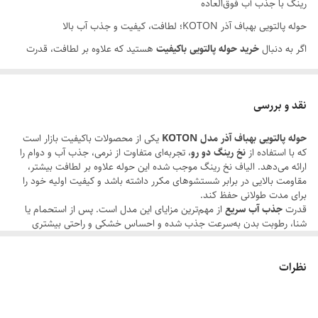
رینگ با جذب آب فوق‌العاده
جنس
دو رو نخ رینگ
حوله پالتویی بهباف آذر KOTON؛ لطافت، کیفیت و جذب آب بالا
قابل شستشو
ماشین لباسشویی
اگر به دنبال
خرید حوله پالتویی باکیفیت
هستید که علاوه بر لطافت، قدرت
جذب آب بالایی داشته باشد و دوام خود را پس از شستشو حفظ کند،
حوله
دما شستشو
30 درجه سانتی گراد
پالتویی بهباف آذر مدل KOTON طرح سوپر ابریشم سایز L
یکی از بهترین
نقد و بررسی
سایر توضیحات
این حوله سایز لارج و از سر شانه 125 سانتیمتر
گزینه‌های بازار ایران است.
می باشد و مناسب برای افراد با وزن 50 تا 75
حوله پالتویی بهباف آذر مدل KOTON
کیلوگرم مناسب است.
یکی از محصولات باکیفیت بازار است
این حوله با استفاده از
نخ رینگ دو رو (Double Ring Spun Cotton)
تولید
که با استفاده از
نخ رینگ دو رو
، تجربه‌ای متفاوت از نرمی، جذب آب و دوام را
شده و به دلیل بافت متراکم، نرمی فوق‌العاده و قدرت جذب رطوبت بالا،
ارائه می‌دهد. الیاف نخ رینگ موجب شده این حوله علاوه بر لطافت بیشتر،
مقاومت بالایی در برابر شستشوهای مکرر داشته باشد و کیفیت اولیه خود را
انتخابی مناسب برای استفاده روزانه، منزل، استخر، باشگاه و هتل‌ها محسوب
برای مدت طولانی حفظ کند.
می‌شود.
قدرت
جذب آب سریع
از مهم‌ترین مزایای این مدل است. پس از استحمام یا
شنا، رطوبت بدن به‌سرعت جذب شده و احساس خشکی و راحتی بیشتری
نخ رینگ دو رو؛ لطافت بیشتر و دوام بالاتر
ایجاد می‌شود. همچنین طراحی
سوپر ابریشم
ظاهری شیک و مدرن به محصول
بخشیده و حس لطافت بیشتری هنگام استفاده ایجاد می‌کند.
یکی از مهم‌ترین مزایای این محصول، استفاده از
الیاف نخ رینگ دو رو
است. نخ
نظرات
دوخت تمیز، کیفیت ساخت بالا و سایز استاندارد L، این حوله را برای استفاده
رینگ نسبت به نخ‌های معمولی الیافی منظم‌تر، نرم‌تر و مقاوم‌تر دارد و باعث
روزانه، استخر، باشگاه و هتل‌ها به گزینه‌ای مناسب تبدیل کرده است.
نقاط قوت
می‌شود حوله:
نخ رینگ دو رو باکیفیت