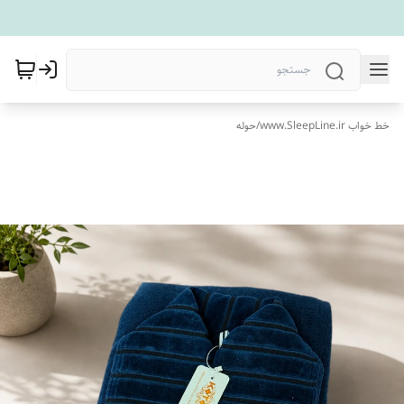
خط خواب www.SleepLine.ir
/
حوله