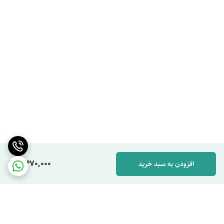
خوابگاه و اقامتگاه‌ها
مشخصات فنی
برند:
لیوا
نوع محصول:
پتوی مسافرتی
جنس:
پلی‌استر باکیفیت
نوع بافت:
نرم و لطیف
ویژگی‌ها:
سبک، کم‌حجم، قابل حمل، مقاوم در برابر شستشو، ثبات رنگ،
خشک شدن سریع، ضدچروک
مناسب برای:
سفر، منزل، خودرو، محل کار، کمپینگ و طبیعت‌گردی
چرا پتوی مسافرتی لیوا؟
2,470,000
افزودن به سبد خرید
پتوی لیوا با طراحی کاربردی، کیفیت ساخت بالا و الیاف پلی‌استر مرغوب،
انتخابی مناسب برای افرادی است که به دنبال
پتوی مسافرتی سبک، نرم و
بادوام
هستند. قابلیت حمل آسان، لطافت بالا، مقاومت در برابر شستشو و
حفظ کیفیت در طول زمان، این محصول را به همراهی مطمئن در سفر و