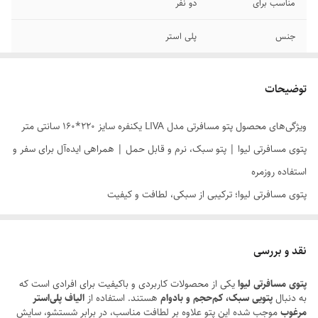
مناسب برای
دو نفر
جنس
پلی استر
نوع پتو
پتو مسافرتی- پتو بزرگسال
توضیحات
وزن
1800 گرم
ویژگی‌های محصول پتو مسافرتی مدل LIVA یکنفره سایز 220*160 سانتی متر
پتوی مسافرتی لیوا | پتو سبک، نرم و قابل حمل | همراهی ایده‌آل برای سفر و
استفاده روزمره
پتوی مسافرتی لیوا؛ ترکیبی از سبکی، لطافت و کیفیت
اگر به دنبال
خرید پتوی مسافرتی باکیفیت
هستید که در عین سبکی، گرما و
لطافت مناسبی داشته باشد،
پتوی مسافرتی لیوا
انتخابی هوشمندانه برای
نقد و بررسی
شماست. این پتو با استفاده از
الیاف پلی‌استر درجه یک
تولید شده و به دلیل
پتوی مسافرتی لیوا
یکی از محصولات کاربردی و باکیفیت برای افرادی است که
وزن مناسب، حجم کم و قابلیت حمل آسان، گزینه‌ای ایده‌آل برای سفر،
به دنبال
پتویی سبک، کم‌حجم و بادوام
هستند. استفاده از
الیاف پلی‌استر
کمپینگ، خودرو، محل کار و استفاده روزمره در منزل محسوب می‌شود.
مرغوب
موجب شده این پتو علاوه بر لطافت مناسب، در برابر شستشو، سایش