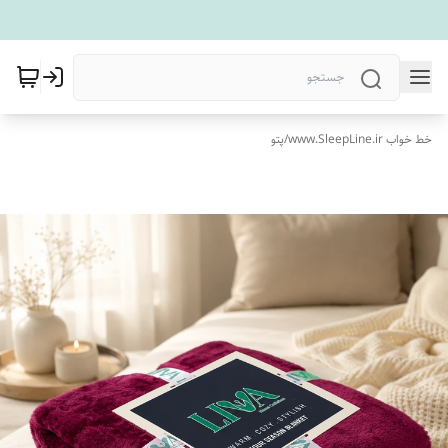
خط خواب www.SleepLine.ir
/
پتو