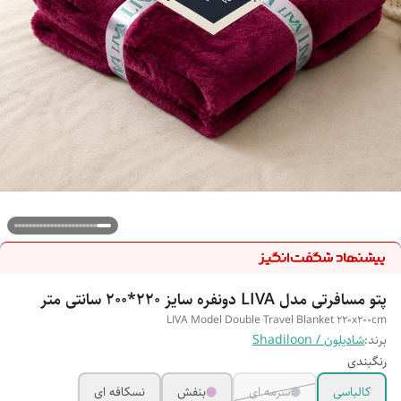
پتو مسافرتی مدل LIVA دونفره سایز 220*200 سانتی متر
LIVA Model Double Travel Blanket 220x200cm
برند:
شادیلون / Shadiloon
رنگبندی
کالباسی
سرمه ای
بنفش
نسکافه ای