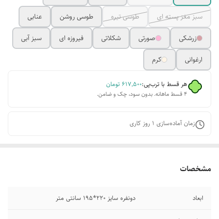
سبز مغز پسته ای
طوسی تیره
طوسی روشن
عنابی
زرشکی
صورتی
شکلاتی
فیروزه ای
سبز آبی
ارغوانی
کرم
هر قسط با ترب‌پی:
۶۱۷٬۵۰۰
تومان
۴ قسط ماهانه. بدون سود، چک و ضامن.
زمان آماده‌سازی
1
روز کاری
مشخصات
ابعاد
دونفره سایز 220*195 سانتی متر