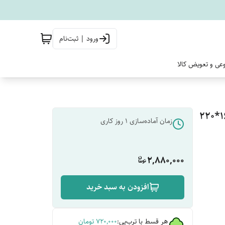
ورود | ثبت‌نام
وعی و تعویض کالا
پتو دولایه شان د شیپ یک نفره شادیلون مدل دشت سایز ۱6۰*۲20
زمان آماده‌سازی
1
روز کاری
2,880,000
افزودن به سبد خرید
هر قسط با ترب‌پی:
۷۲۰٬۰۰۰
تومان