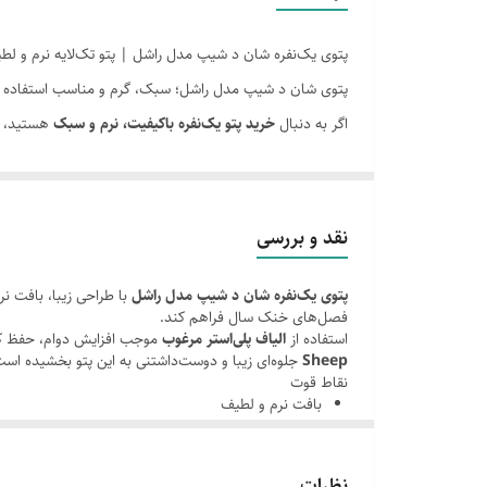
سایر توضیحات
پتوی یک‌نفره شان د شیپ مدل راشل | پتو تک‌لایه نرم و لطیف سایز 160×215
توضیحات بیشتر
پتوی شان د شیپ مدل راشل؛ سبک، گرم و مناسب استفاده ر
اگر به دنبال
خرید پتو یک‌نفره باکیفیت، نرم و سبک
هستید،
ویژگی
از الیاف پلی‌استر باکیفیت تولید شده و با بافت لطیف و طراح
دما شستشو
طراحی زیبای این پتو با الهام از شخصیت محبوب
he Sheep
بافت تک‌لایه؛ سبک، کاربردی و گرم
قابل شستشو
نقد و بررسی
پتوی شان د شیپ مدل راشل دارای
بافت تک‌لایه
است که ضمن
وزن
پتوی یک‌نفره شان د شیپ مدل راشل
با طراحی زیبا، بافت نر
به‌راحتی جابه‌جا شود و برای استفاده روزانه انتخابی ایده‌آل با
فصل‌های خنک سال فراهم کند.
الیاف پلی‌استر باکیفیت؛ دوام بالا و نگهداری آسان
استفاده از
الیاف پلی‌استر مرغوب
موجب افزایش دوام، حفظ کی
Sheep
جلوه‌ای زیبا و دوست‌داشتنی به این پتو بخشیده است
در تولید این پتو از
الیاف پلی‌استر مرغوب
استفاده شده است که
نقاط قوت
بافت نرم و لطیف
نرمی و لطافت مطلوب
ساختار تک‌لایه و سبک
مقاومت بالا در برابر شستشو
چاپ باکیفیت و رنگ ثابت
الیاف پلی‌استر بادوام
حفظ کیفیت و رنگ در استفاده طولانی‌مدت
نظرات