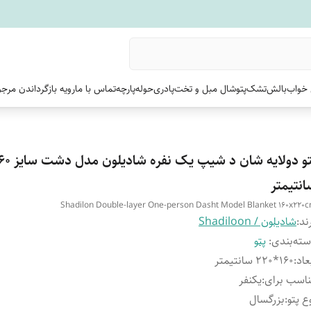
خواب
بالش
تشک
پتو
شال مبل و تخت
پادری
حوله
پارچه
تماس با ما
رویه بازگرداندن مرج
انتیمتر
Shadilon Double-layer One-person Dasht Model Blanket 160x220
ند:
شادیلون / Shadiloon
ته‌بندی
:
پتو
عاد
:
۱6۰*۲20 سانتیمتر
اسب برای
:
یکنفر
ع پتو
:
بزرگسال