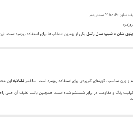
مناسب برای تمام فصول
 سانتی‌متر
پشت پتو به صورت تدی می باشد.
وزمره
پتوی شان د شیپ مدل راشل
یکی از بهترین انتخاب‌ها برای استفاده روزمره است. این 
ضد حساسیت، ضدالکتریسته، ضد باکتری، نرم و لطیف،
ی جذاب خود، خوابی آرام و دلپذیر را برای شما فراهم می‌کند.
30 درجه سانتی گراد
Shaun t
، در کنار کیفیت دوخت بالا و چاپ باکیفیت، آن را به گزینه‌ای مناسب برای 
ماشین لباسشویی
 حفظ وزن مناسب، گرمای مطلوبی برای استفاده در فصل‌های خنک و سرد سال فراه
2500 گرم
م و وزن مناسب، گزینه‌ای کاربردی برای استفاده روزمره است. ساختار
تک‌لایه
این محص
شد.
فیت رنگ و مقاومت در برابر شستشو شده است. همچنین بافت لطیف آن حس راحتی
.
 مزایای متعددی دارد: