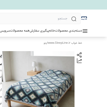
دسته‌بندی محصولات
خانه
پیگیری سفارش
همه محصولات
سرویس 
خط خواب www.SleepLine.ir
/
پتو
س
cm
بر
دس
اب
من
نو