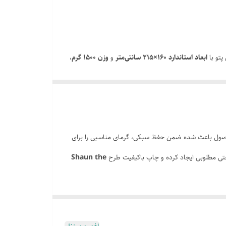
پتو با
ابعاد استاندارد 160×215 سانتی‌متر
و
وزن 1500 گرم
،
نوجوانان و بزرگسالان تبدیل کرده است.
م می‌کند. این ساختار باعث می‌شود پتو سبک باشد،
ول باعث شده ضمن حفظ سبکی، گرمای مناسبی را برای
 مطلوبی ایجاد کرده و چاپ باکیفیت طرح
Shaun the