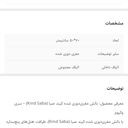
مشخصات
ابعاد
70*50 سانتیمتر
سایر توضیحات
مغزی دوزی شده
الیاف داخلی
الیاف مصنوعی
مدل
هتلی
توضیحات
نوع بسته بندی
پرس (وکیوم)
معرفی محصول: بالش مغزی‌دوزی شده کیند صبا (Kind Saba) – سری
وزن
900 گرم
وکیوم
با بالش مغزی‌دوزی شده کیند صبا (Kind Saba)، ظرافت هتل‌های پنج‌ستاره