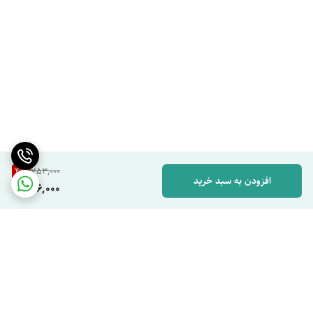
4
%
753,000
افزودن به سبد خرید
716,000