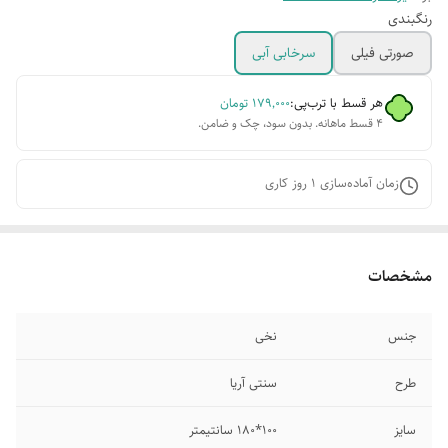
رنگبندی
صورتی فیلی
سرخابی آبی
هر قسط با ترب‌پی:
۱۷۹٬۰۰۰
تومان
۴ قسط ماهانه. بدون سود، چک و ضامن.
زمان آماده‌سازی
1
روز کاری
مشخصات
جنس
نخی
طرح
سنتی آریا
سایز
100*180 سانتیمتر