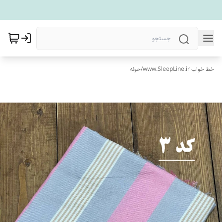
خط خواب www.SleepLine.ir
/
حوله