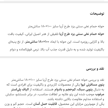
ویژگی
جذب بالا، خشک شدن سریع، نرم و لطیف، رنگ
ثابت
توضیحات
کاربرد
حمام، ساحل، استخر، مسافرت
حوله حمام نخی سنتی یزد طرح آریا سایز 100×180 سانتی‌متر
حوله حمام نخی سنتی یزد طرح آریا
تلفیقی از هنر اصیل ایرانی، کیفیت بافت
بالا و کارایی روزمره است. این حوله با ابعاد
100×180 سانتی‌متر
، از نخ پنبه‌ای
باکیفیت تولید شده و به دلیل قدرت جذب آب بالا، نرمی فوق‌العاده و دوام
مناسب، انتخابی ایده‌آل برای استفاده پس از حمام، استخر، سونا و ساحل به
شمار می‌رود.
نقد و بررسی
بافت سنتی یزد که سال‌هاست به کیفیت و ماندگاری شهرت دارد، در کنار
نقد و بررسی حوله حمام نخی سنتی یزد طرح آریا سایز 100×180 سانتی‌متر
طراحی زیبای
طرح آریا
، این حوله را به محصولی کاربردی و چشم‌نواز تبدیل کرده
پتوی مسافرتی لیوا
یکی از محصولات کاربردی و باکیفیت برای افرادی است که
است. الیاف طبیعی پنبه، علاوه بر جذب سریع رطوبت، حس لطافت و آرامش را
به دنبال
پتویی سبک، کم‌حجم و بادوام
هستند. استفاده از
الیاف پلی‌استر
مرغوب
موجب شده این پتو علاوه بر لطافت مناسب، در برابر شستشو، سایش
روی پوست ایجاد کرده و استفاده از آن را برای تمام اعضای خانواده لذت‌بخش
و استفاده مداوم مقاومت بالایی داشته باشد.
می‌کند.
یکی از مهم‌ترین مزایای این محصول،
قابلیت حمل آسان
است. حجم کم و وزن