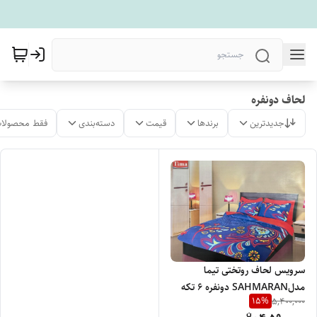
لحاف دونفره
جدیدترین
برندها
قیمت
دسته‌بندی
فقط محصولات
سرویس لحاف روتختی تیما
مدلSAHMARAN دونفره 6 تکه
15
%
5,400,000