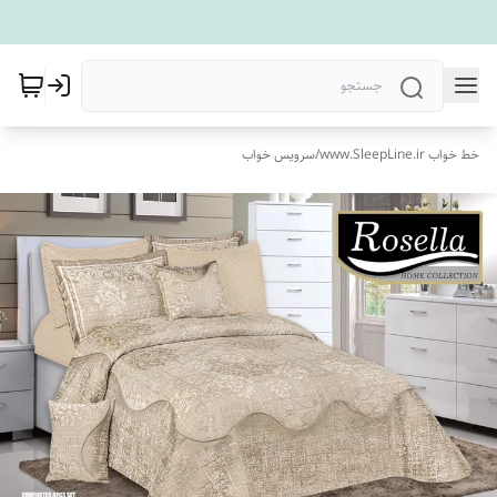
خط خواب www.SleepLine.ir
/
سرویس خواب