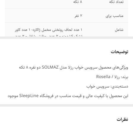
تعداد تکه
8 تکه
مناسب برای
2 نفر
شامل
1 عدد لحاف روتختی مخمل ژاکارد- 1 عدد کاور
تشک کشدوزی- 2 عدد روبالش شانل - 2 عدد
روبالش نخی- 2 عدد کوسن پر شده
توضیحات
ابعاد روتشکی
180*200 سانتی متر
ویژگی‌های محصول سرویس خواب رزلا مدل SOLMAZ دو نفره 8 تکه
ابعاد روتختی
240*250 سانتی متر
برند: رزلا / Rosella
ابعاد کوسن
45*45 سانتی متر
دسته‌بندی: سرویس خواب
این محصول با کیفیت عالی و قیمت مناسب در فروشگاه SleepLine موجود
ابعاد رو بالشی
50*70 سانتی متر
است.
سایر توضیحات
مناسب برای تخت با عرض 160 و 180 سانتیمتر
برای خرید و اطلاعات بیشتر می‌توانید با ما تماس بگیرید.
نظرات
تعداد کوسن
2 عدد کوسن پر شده