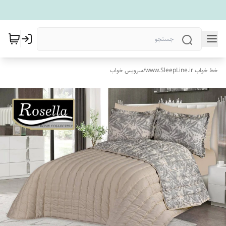
خط خواب www.SleepLine.ir
/
سرویس خواب