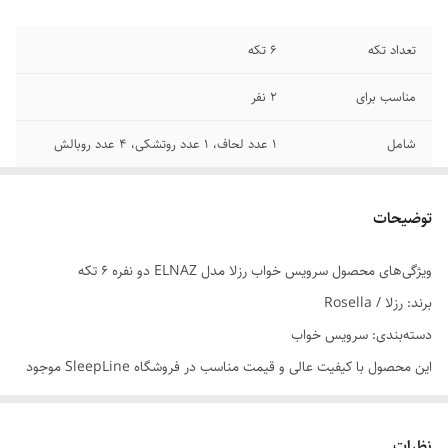
تعداد تکه
6 تکه
مناسب برای
2 نفر
شامل
1 عدد لحاف، 1 عدد روتشکی، 4 عدد روبالش
ابعاد لحاف
250x240x1 سانتی‌متر
توضیحات
ابعاد روتشکی
180x200+30 سانتی متر
ویژگی‌های محصول سرویس خواب رزلا مدل ELNAZ دو نفره 6 تکه
ابعاد رو بالشی
50x70x0.1 سانتی‌متر
برند: رزلا / Rosella
جنس لحاف
میکرو
دسته‌بندی: سرویس خواب
این محصول با کیفیت عالی و قیمت مناسب در فروشگاه SleepLine موجود
سایز سرویس خواب
200×180 سانتی‌متر (مناسب برای تخت با عرض
است.
160 و 180)
برای خرید و اطلاعات بیشتر می‌توانید با ما تماس بگیرید.
نظرات