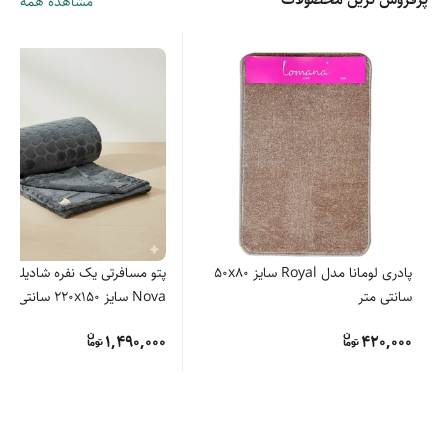
مشاهده همه
پادری لومانا مدل Royal سایز 50x80
پتو مسافرتی یک نفره شادیلون 
سانتی متر
Nova سایز 220x150 سانتی‌متر
1,490,000
420,000